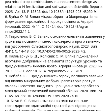
pea mixed crop combinations in a replacement design as
related to N fertilization and soil variation. Scientific Reports.
2023. Vol. 13. P. 15825. doi: 10.1038/s41598-023-43050-9.
6. Вуйко О. М. Вплив мікродобрив та біопрепаратів на
формування врожайності гороху посівного. Аграрні
інновації. 2022. № 11. С. 16–24. doi: 10.32848/agrar.
innov.2022.11.2.
7. Гавриленко В. С. Баланс основних елементів живлення у
ґрунті під посівами ячменю голозерного ярого залежно
від удобрення. Сільськогосподарські науки. 2023. Вип.
4(41). С. 14–18. doi: 10.37406/2706-9052-2023-4.2.
8. Паламарчук В. Д., Колісник О. М. Вплив підживлення
азотними добривами на елементи структури урожаю та
продуктивність ячменю ярого. Аграрні інновації. 2023. №
20. С. 56–61. doi: 10.32848/agrar.innov.2023.20.9.
9. Небаба К. С. Продуктивність гороху посівного залежно
від впливу мінеральних добрив і регуляторів росту в
умовах Лісостепу Західного. Зрошуване землеробство :
міжвідомчий тематичний науковий збірник. 2020. Вип. 74.
С. 65–68. doi: 10.32848/0135-2369.2020.74.10.
10. Бігун В. С. Вплив кліматичних змін на сільське
господарство: адаптаційні стратегії для підвищення
стійкості врожаїв. Сільське господарство та лісівництво.