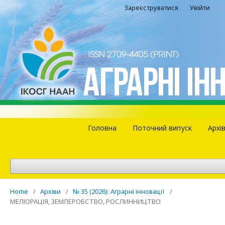
Зареєструватися
Увійти
Головна
Поточний випуск
Архі
Home
/
Архіви
/
№ 35 (2026): Аграрні інновації
/
МЕЛІОРАЦІЯ, ЗЕМЛЕРОБСТВО, РОСЛИННИЦТВО