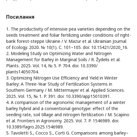
Посилання
1. The productivity of intensive pea varieties depending on the
seeds treatment and foliar fertilizing under conditions of right-
bank forest-steppe Ukraine / V. Mazur et al. Ukrainian Journal
of Ecology. 2020. № 10(1). С. 101–105. doi: 10.15421/2020_16.
2. Modeling Study on Optimizing Water and Nitrogen
Management for Barley in Marginal Soils / R. Žydelis et al.
Plants. 2025. Vol. 14, № 5. P. 704. doi: 10.3390/
plants14050704.
3. Optimizing Nitrogen Use Efficiency and Yield in Winter
Barley: A Three-Year Study of Fertilization Systems in
Southern Germany / M. Mittermayer et al. Applied Sciences.
2025. Vol. 15, № 1. P. 391. doi: 10.3390/app15010391.
4. A comparison of the agronomic management of a winter
barley hybrid and a conventional genotype: effect of the
seeding rate, soil tillage and nitrogen fertilization / M. Scapino
et al. Frontiers in Agronomy. 2025. Vol. 7. P. 1546989. doi:
10.3389/fagro.2025.1546989.
5. Tavoletti S., Cocco S., Corti G. Comparisons among barley–