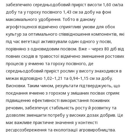
забезпечило середньодобовий приріст висоти 1,60 см/за
добу та у гороху посівного 1,43 см за добу на фоні
максимального удобрення. Тобто в даному
агрофітоценозі відмічено сприятливі умови для обох
культур за оптимального співвідношення компонентів, які
під час вегетації активізували один одного у посіві,
порівняно з одновидовим посівом. Вже – через 80 діб від
повних сходів в травостої відмічено зменшення ростових
процесів у ячменю та гороху посівного, де
середньодобовий приріст рослин у висоту знаходився в
межах відповідно 1,02–1,21 та 0,94–1,15 см за добу.
Висновки. Таким чином, результати підтверджують, що
поєднання ячменю з горохом у змішаних посівах сприяє
підвищенню ефективності використання поживних
речовин, забезпечує стабільність росту й розвитку та
дозволяє зменшити потребу у високих дозах добрив. Це
має важливе практичне значення у контексті
ресурсозбереження та екологізації агровиробництва.