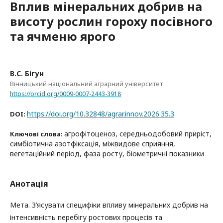
Вплив мінеральних добрив на
висоту рослин гороху посівного
та ячменю ярого
В.С. Бігун
Вінницький національний аграрний університет
https://orcid.org/0009-0007-2443-3918
https://doi.org/10.32848/agrar.innov.2026.35.3
DOI:
агрофітоценоз, середньодобовий приріст,
Ключові слова:
симбіотична азотфіксація, міжвидове сприяння,
вегетаційний період, фаза росту, біометричні показники
Анотація
Мета. З’ясувати специфіки впливу мінеральних добрив на
інтенсивність перебігу ростових процесів та